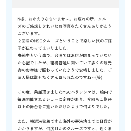
N様、おかえりなさいませ～。お疲れの所、クルー
ズのご感想ときれいなお写真をたくさんありがとう
ございます。
２回目のMSCクルーズということで楽しい旅のご様
子が伝わってまいりました。
春節中という事で、台湾ではお店が閉まっていない
か心配でしたが、結構普通に開いていて多くの観光
客のお客様で賑わっていたようで安堵しました。ご
友人様は靴もたくさん買われたのですね～(笑)
この度、乗船頂きましたMSCベリッシマは、船内で
毎晩開催されるショーに定評があり、今回もご期待
以上の舞台をご覧いただけたようで何よりでした。
また、横浜港発着ですと海外の寄港地までに日数が
かかりますが、何度目かのクルーズですと、近くま