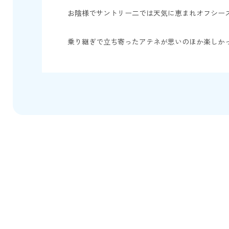
お陰様でサントリー二では天気に恵まれオフシー
乗り継ぎで立ち寄ったアテネが思いのほか楽しか