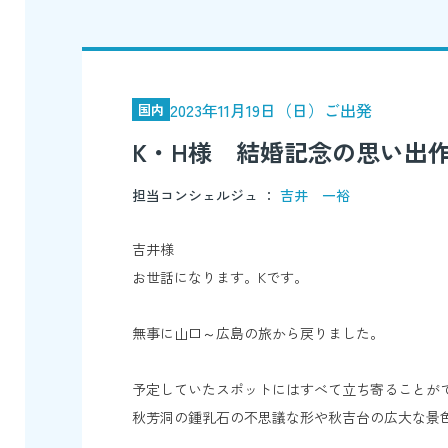
2023年11月19日（日）ご出発
国内
K・H様 結婚記念の思い出
担当コンシェルジュ ：
吉井 一裕
吉井様
お世話になります。Kです。
無事に山口～広島の旅から戻りました。
予定していたスポットにはすべて立ち寄ることが
秋芳洞の鍾乳石の不思議な形や秋吉台の広大な景