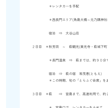
＊レンタカーを手配
＊西長門エリア(角島大橋～元乃隅神社など
宿泊 ⇒ 大谷山荘
２日目 ＊秋芳洞 ～ 萩観光(東光寺・萩城下町
＊長門温泉 ⇒ 萩までは、約９０分で
宿泊 ⇒ 萩の宿 常茂恵(ともえ)
＊この時期、旬の「とらふぐ会席」をお召
３日目 ＊萩 ⇒ 宮島まで、高速利用で、約
＊ 宮島口で、レンタカーを止めて、