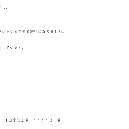
いし、
フレッシュできる旅行になりました。
謝しています。
～ 山口宇部空港 １１：４０ 着