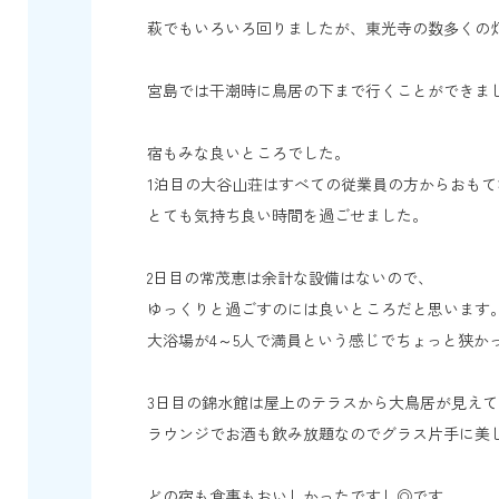
萩でもいろいろ回りましたが、東光寺の数多くの
宮島では干潮時に鳥居の下まで行くことができま
宿もみな良いところでした。
1泊目の大谷山荘はすべての従業員の方からおも
とても気持ち良い時間を過ごせました。
2日目の常茂恵は余計な設備はないので、
ゆっくりと過ごすのには良いところだと思います
大浴場が4～5人で満員という感じでちょっと狭か
3日目の錦水館は屋上のテラスから大鳥居が見え
ラウンジでお酒も飲み放題なのでグラス片手に美
どの宿も食事もおいしかったですし◎です。