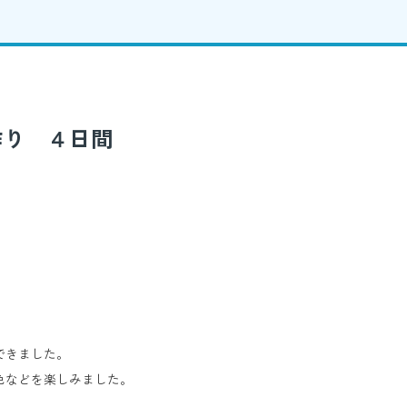
作り ４日間
できました。
色などを楽しみました。