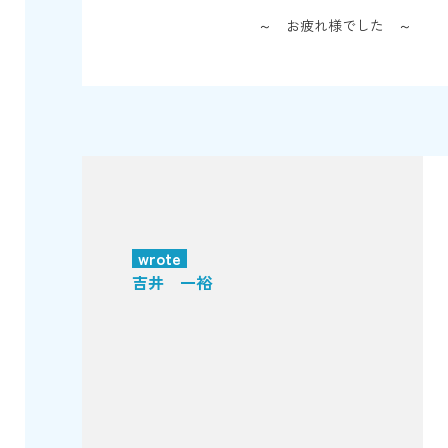
～ お疲れ様でした ～
wrote
吉井 一裕