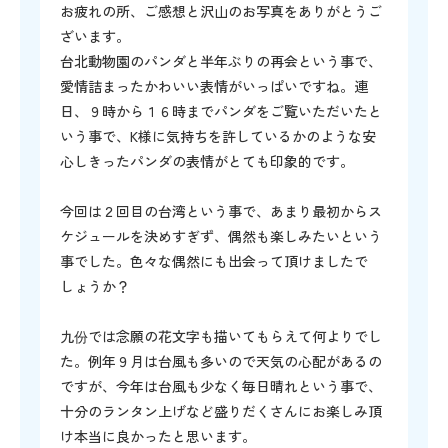
お疲れの所、ご感想と沢山のお写真をありがとうご
ざいます。
台北動物園のパンダと半年ぶりの再会という事で、
愛情詰まったかわいい表情がいっぱいですね。連
日、９時から１６時までパンダをご覧いただいたと
いう事で、K様に気持ちを許しているかのような安
心しきったパンダの表情がとても印象的です。
今回は２回目の台湾という事で、あまり最初からス
ケジュールを決めすぎず、偶然も楽しみたいという
事でした。色々な偶然にも出会って頂けましたで
しょうか？
九份では念願の花文字も描いてもらえて何よりでし
た。例年９月は台風も多いので天気の心配があるの
ですが、今年は台風も少なく毎日晴れという事で、
十分のランタン上げなど盛りだくさんにお楽しみ頂
け本当に良かったと思います。