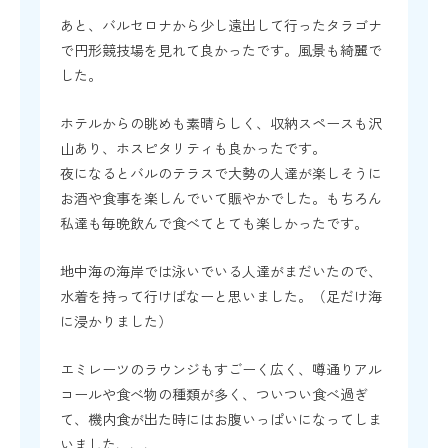
あと、バルセロナから少し遠出して行ったタラゴナ
で円形競技場を見れて良かったです。風景も綺麗で
した。
ホテルからの眺めも素晴らしく、収納スペースも沢
山あり、ホスピタリティも良かったです。
夜になるとバルのテラスで大勢の人達が楽しそうに
お酒や食事を楽しんでいて賑やかでした。もちろん
私達も毎晩飲んで食べてとても楽しかったです。
地中海の海岸では泳いでいる人達がまだいたので、
水着を持って行けばなーと思いました。（足だけ海
に浸かりました）
エミレーツのラウンジもすごーく広く、噂通りアル
コールや食べ物の種類が多く、ついつい食べ過ぎ
て、機内食が出た時にはお腹いっぱいになってしま
いました、、、