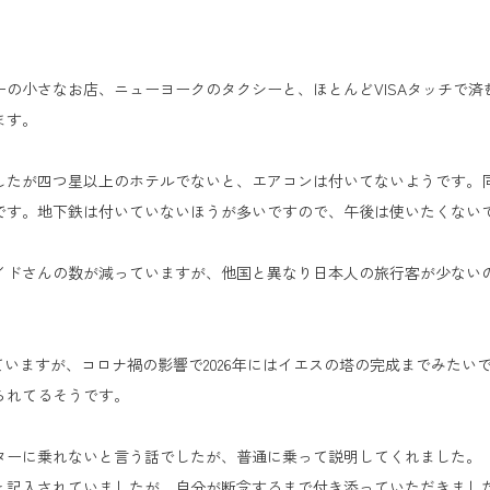
の小さなお店、ニューヨークのタクシーと、ほとんどVISAタッチで
ます。
したが四つ星以上のホテルでないと、エアコンは付いてないようです。
です。地下鉄は付いていないほうが多いですので、午後は使いたくない
イドさんの数が減っていますが、他国と異なり日本人の旅行客が少ない
ていますが、コロナ禍の影響で2026年にはイエスの塔の完成までみたい
られてるそうです。
ターに乗れないと言う話でしたが、普通に乗って説明してくれました。
と記入されていましたが、自分が断念するまで付き添っていただきまし