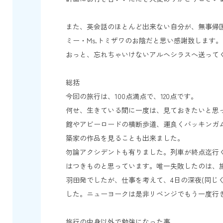
また、英会話のほとんど出来ない自分が、無事帰国出来
ミー・Ms.トミザワのお陰だと思い感謝致します。
おっと、忘れちゃいけないアルヘシラスへ送って
総括
今回の旅行は、100点満点で、120点です。
何せ、生きている間に一度は、見ておきたいと思
館やアビーロードの横断歩道、運良くバッキンガ
築家の作品を見ることも出来ました。
勿論アクシデントも有りました。列車が終点迄行
はつきものと思っています。唯一失敗したのは、旅
羽田発でしたが、仕事を考えて、4日の深夜(同じ
した。ニューヨークは是非リベンジでもう一度行
旅行の中身以外で勉強になった事