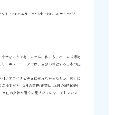
Mr.タムラ・Mr.ホセ・Mr.ホルケ・Mr.ジ
な幸せなことは有りません。他にも、ホームズ博物
たし、ニューヨークでは、自分の尊敬する日本の建
を引いてワイナピチュに登れなかったとか、旅行に
案だと、3日の深夜(正確には4日の0時10分)
い、自由の女神が遠くに見るだけになってしまいま