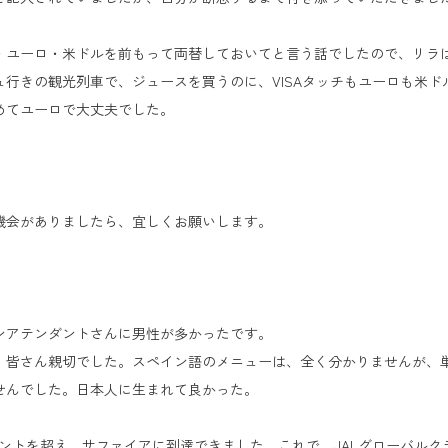
・ユーロ・米ドルを前もって両替しておいてと言う話でしたので、リラ
行きの観光列車で、ジュースを買うのに、VISAタッチもユーロも米
めてユーロで大丈夫でした。
。
機会がありましたら、宜しくお願いします。
ンアテンダントさんに男性が多かったです。
、皆さん親切でした。スペイン語のメニューは、全く分かりませんが、
せんでした。日本人に生まれて良かった。
ントを超え、サファイアに到達できました。これで、JALグローバル