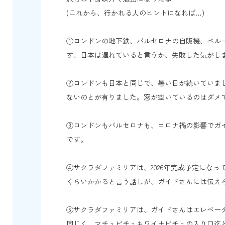
(これから、行かれる人のヒントになれば…)
①ロンドンの地下鉄、バルセロナの自販機、ペルー
す、日本は遅れていると言うか、失敗した気がし
②ロンドンも日本と同じで、暑い日が続いていま
ないのとが有りました。窓が空いているのはダメ
③ロンドンもバルセロナも、コロナ禍の影響でガ
です。
④サクラダファミリアは、2026年完成予定になっ
くらいかかると言う話しが、ガイドさんには伝え
⑤サクラダファミリアは、ガイドさんはエレベー
同じく、マチュピチュもワイナピチュの入り口迄