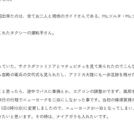
たのは、全てお二人と現地のガイドさんである、Ms.ツルタ・Ms.ツツミ・
くれたタクシーの運転手さん。
っていた、サクラダファミリアとマチュピチュを見て来られたのでこん
ム宮殿の衛兵の交代式も見られたし、アフリカ大陸にも一歩足跡を残せ
くと思ったら、途中でバスに乗換とか、エアコンの調整ができず、風邪
行の行程でニューヨークを二泊にしなかった事です。当初の蜂須賀様のご提
く5日0時10分)に変更しましたので、ニューヨークが一泊となってしま
きたいと思います。その時は、ナイアガラも入れたいです。