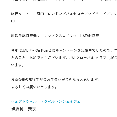
旅行ルート： 羽田／ロンドン／バルセロナ／マドリード／リ
田
別途手配航空券： リマ／クスコ／リマ LATAM航空
今年はJAL Fly On Point2倍キャンペーンを実施中でしたの
とのこと、おめでとうございます。JALグローバル クラブ（JG
います。
またQ様の旅行手配のお手伝いができたらと思います。
よろしくお願いいたします。
ウェブトラベル トラベルコンシェルジュ
蜂須賀 義宗