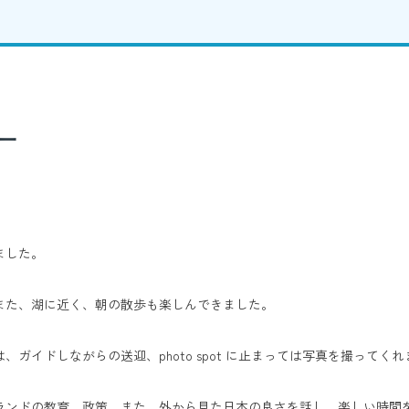
ー
ました。
また、湖に近く、朝の散歩も楽しんできました。
ガイドしながらの送迎、photo spot に止まっては写真を撮ってく
ランドの教育、政策、また、外から見た日本の良さを話し、楽しい時間