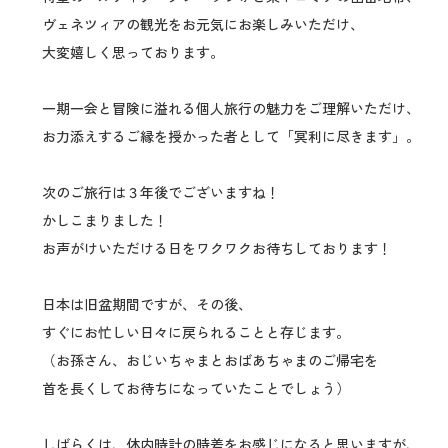
ヴェネツィアの観光をお元気にお楽しみいただけ、
大変嬉しく思っております。
一期一会と冒険に溢れる個人旅行の魅力をご理解いただけ、
お力添えするご縁を授かった者として「冥利に尽きます」。
次のご旅行は３年後でございますね！
かしこまりました！
お声がけいただける日をワクワクお待ちしております！
日本は旧盆期間ですが、その後、
すぐにお忙しい日々に戻られることと存じます。
（お孫さん、おじいちゃまとおばあちゃまのご帰宅を
首を長くしてお待ちになっていたことでしょう）
しばらくは、体内時計の時差をお感じになると思いますが、