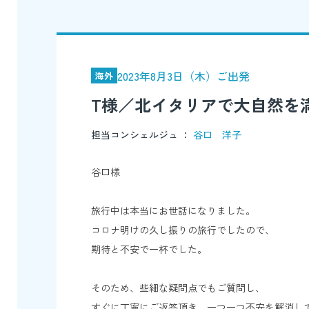
2023年8月3日（木）ご出発
海外
T様／北イタリアで大自然を
担当コンシェルジュ ：
谷口 洋子
谷口様
旅行中は本当にお世話になりました。
コロナ明けの久し振りの旅行でしたので、
期待と不安で一杯でした。
そのため、些細な疑問点でもご質問し、
すぐに丁寧にご返答頂き、一つ一つ不安を解消し