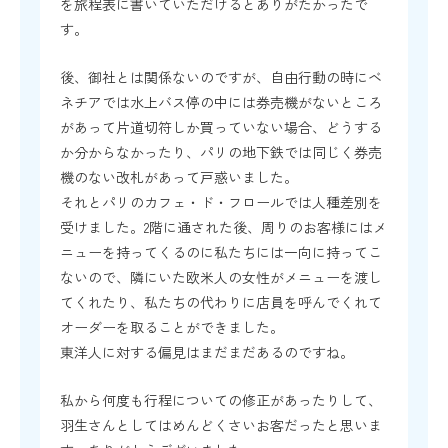
を旅程表に書いていただけるとありがたかったで
す。
後、御社とは関係ないのですが、自由行動の時にベ
ネチアでは水上バス停の中には券売機がないところ
があって片道切符しか買っていない場合、どうする
か分からなかったり、パリの地下鉄では同じく券売
機のない改札があって戸惑いました。
それとパリのカフェ・ド・フロールでは人種差別を
受けました。2階に通された後、周りのお客様にはメ
ニューを持ってくるのに私たちには一向に持ってこ
ないので、隣にいた欧米人の女性がメニューを渡し
てくれたり、私たちの代わりに店員を呼んでくれて
オーダーを取ることができました。
東洋人に対する偏見はまだまだあるのですね。
私から何度も行程についての修正があったりして、
羽生さんとしてはめんどくさいお客だったと思いま