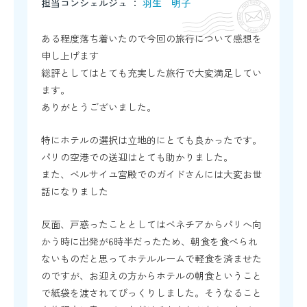
担当コンシェルジュ ：
羽生 明子
ある程度落ち着いたので今回の旅行について感想を
申し上げます
総評としてはとても充実した旅行で大変満足してい
ます。
ありがとうございました。
特にホテルの選択は立地的にとても良かったです。
パリの空港での送迎はとても助かりました。
また、ベルサイユ宮殿でのガイドさんには大変お世
話になりました
反面、戸惑ったこととしてはベネチアからパリへ向
かう時に出発が6時半だったため、朝食を食べられ
ないものだと思ってホテルルームで軽食を済ませた
のですが、お迎えの方からホテルの朝食ということ
で紙袋を渡されてびっくりしました。そうなること