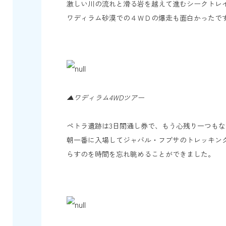
激しい川の流れと滑る岩を越えて進むシークトレ
ワディラム砂漠での４ＷＤの爆走も面白かったで
▲ワディラム4WDツアー
ペトラ遺跡は3日間通し券で、もう心残り一つも
朝一番に入場してジャバル・フブサのトレッキン
らすのを時間を忘れ眺めることができました。