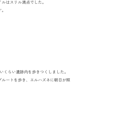
イルはスリル満点でした。
す。
ないくらい遺跡内を歩きつくしました。
グルートを歩き、エルハズネに朝日が照