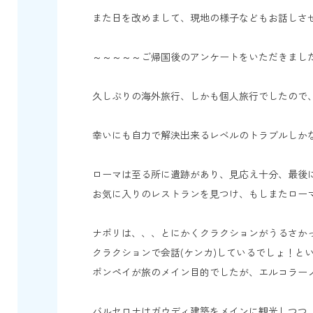
また日を改めまして、現地の様子などもお話しさ
～～～～～ご帰国後のアンケートをいただきまし
久しぶりの海外旅行、しかも個人旅行でしたので
幸いにも自力で解決出来るレベルのトラブルしか
ローマは至る所に遺跡があり、見応え十分、最後
お気に入りのレストランを見つけ、もしまたロー
ナポリは、、、とにかくクラクションがうるさか
クラクションで会話(ケンカ)しているでしょ！と
ポンペイが旅のメイン目的でしたが、エルコラー
バルセロナはガウディ建築をメインに観光しつつ、