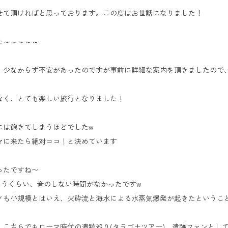
せて頂ければと思っております。この度はお世話になりました！
た～～～～～
、少なからず不安があったのですが事前に詳細な案内を頂きましたので
なく、とても楽しい旅行となりました！
には飽きてしまうほどでしたw
マに来たら絶対ココ！と決めています
ったですね〜
いうくらい、音のしない時間がなかったですw
ノも小規模とはいえ、火砕流と海水による水蒸気爆発が起きたというこ
こちらでもローマ時代の遺跡巡り(タラゴナツアー)、遺跡ファンとし