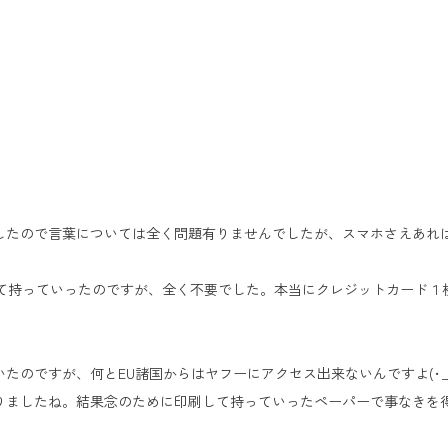
したので言葉については全く問題有りませんでしたが、スマホさえあれ
て持っていったのですが、全く不要でした。本当にクレジットカード１枚で終
たのですが、何とEU諸国からはヤフーにアクセス出来ないんですよ(･_･
りましたね。結果念のために印刷して持っていったペーパーで事なきを