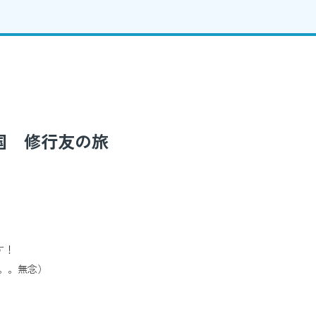
ケ国 修行友の旅
す！
。。。無念）