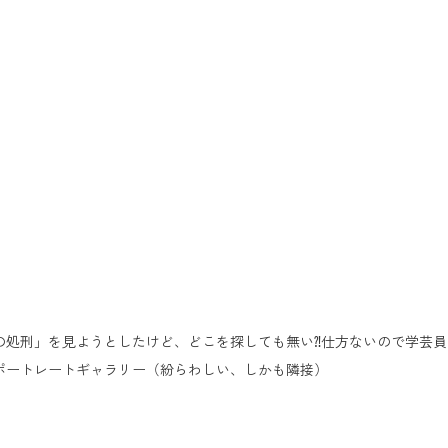
の処刑」を見ようとしたけど、どこを探しても無い⁈仕方ないので学芸員
ポートレートギャラリー（紛らわしい、しかも隣接）