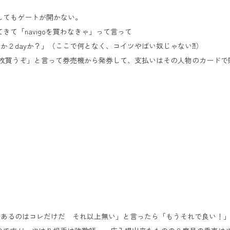
してもゲートが開かない。
て「navigoを買わなきゃ」って言って
か２dayか？」（ここで何となく、コイツやばい奴じゃない⁈）
を２枚買うぞ」と言って券売機から発券して、支払いはその人物のカードで
あるのはコレだけだ それ以上無い」と言ったら「もうそれで良い！」と