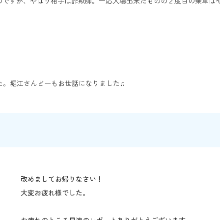
すがのですが、やはり相手は詐欺師。一応入場出来たものの２度目の乗車
た。堀江さんどーもお世話になりました♫
改めましてお帰りなさい！
大変お疲れ様でした。