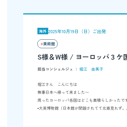
2025年10月19日（日）ご出発
海外
美術館
S様＆W様 / ヨーロッパ３
担当コンシェルジュ ：
堀江 由美子
堀江さん こんにちは
無事日本へ帰って来ました〜
周ったヨーロッパ各国はどこも素晴らしかったで
▪️大英博物館（日本館が閉鎖されてて北斎見れず