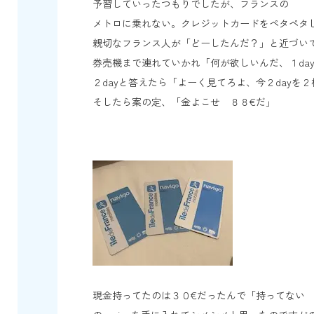
予習していったつもりでしたが、フランスの
メトロに乗れない。クレジットカードをペタペタ
親切なフランス人が「どーしたんだ？」と近づいてき
券売機まで連れていかれ「何が欲しいんだ、１day
２dayと答えたら「よーく見てろよ、今２day
そしたら案の定、「金よこせ ８８€だ」
現金持ってたのは３０€だったんで「持ってない 