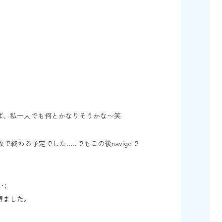
ば、私一人でも何とかなりそうかな〜笑
わる予定でした…..でもこの後navigoで
;
得ました。