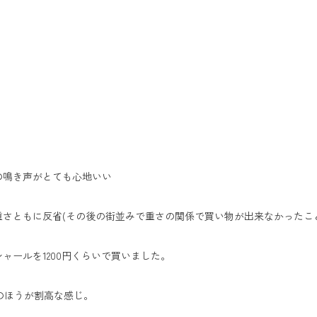
の鳴き声がとても心地いい
重さともに反省(その後の街並みで重さの関係で買い物が出来なかったこ
ャールを1200円くらいで買いました。
のほうが割高な感じ。