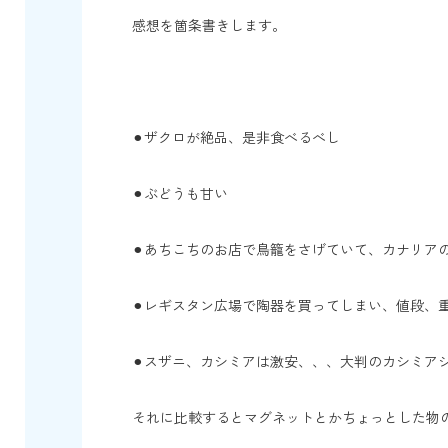
感想を箇条書きします。
⚫︎ザクロが絶品、是非食べるべし
⚫︎ぶどうも甘い
⚫︎あちこちのお店で鳥籠をさげていて、カナリア
⚫︎レギスタン広場で陶器を買ってしまい、値段、
⚫︎スザニ、カシミアは激安、、、大判のカシミアシ
それに比較するとマグネットとかちょっとした物