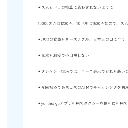
⚫︎スムとドラの換算に惑わされないように
10000スムは1200円、10ドルは1500円なの
⚫︎現地の食事もリーズナブル、日本人の口に合う
⚫︎お水も激安で不自由しない
⚫︎タシケント空港では、ユーロ表示でどれも高い
⚫︎今回初めてあちこちのATMでキャッシングを
⚫︎yondex goアプリ利用でタクシーを便利に利用