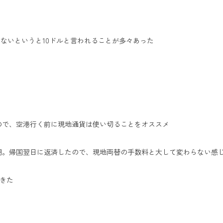
で、スムないというと10ドルと言われることが多々あった
ので、空港行く前に現地通貨は使い切ることをオススメ
利用。帰国翌日に返済したので、現地両替の手数料と大して変わらない感
できた