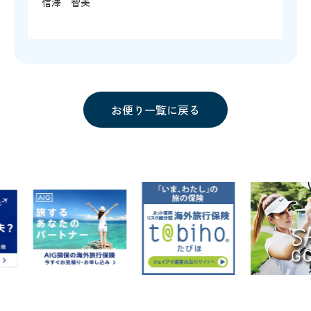
信澤 智美
お便り一覧に戻る