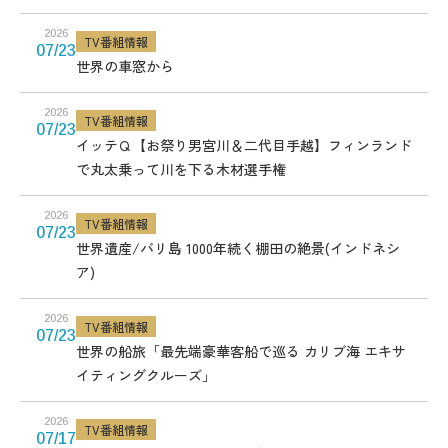
2026
TV番組情報
07/23
世界の車窓から
2026
TV番組情報
07/23
イッテＱ【お祭り男宮川＆二代目手越】フィンランド
で丸太乗って川を下る木材選手権
2026
TV番組情報
07/23
世界遺産/バリ島 1000年続く棚田の絶景(インドネシ
ア)
2026
TV番組情報
07/23
世界の船旅「最先端豪華客船で巡る カリブ海 エキサ
イティングクルーズ」
2026
TV番組情報
07/17