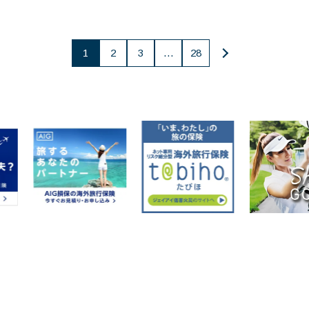
投
1
2
3
…
28
稿
の
ペー
ジ
送
り