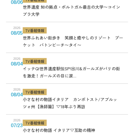
08/06
世界遺産 知の拠点・ポルトガル最古の大学〜コイン
ブラ大学
2026
TV番組情報
08/05
世界ふれあい街歩き 笑顔と癒やしのリゾート プー
ケット パトンビーチ〜タイ〜
2026
TV番組情報
08/04
イッテQ!世界遺産駅伝SP!出川&ガールズがパリの街
を激走！ガールズの目に涙…
2026
TV番組情報
08/04
小さな村の物語イタリア カンポトスト/アブルッ
ツォ州【漁師篇】▽18年ぶり再訪
2026
TV番組情報
07/23
小さな村の物語 イタリア▽互助の精神