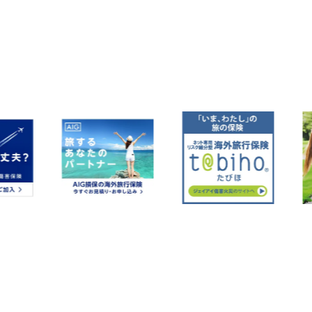
の
ペー
ジ
送
り