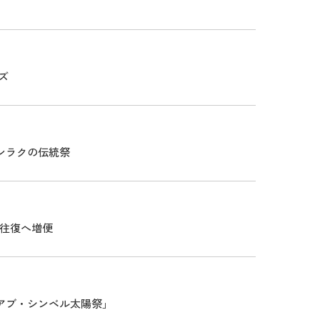
ズ
ンラクの伝統祭
5往復へ増便
アブ・シンベル太陽祭」