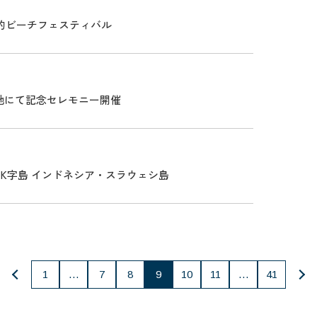
的ビーチフェスティバル
両地にて記念セレモニー開催
のK字島 インドネシア・スラウェシ島
1
…
7
8
9
10
11
…
41