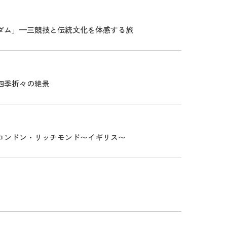
ダム」—三競技と伝統文化を体感する旅
四季折々の絶景
ロンドン・リッチモンド〜イギリス〜