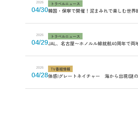
2026
トラベルニュース
04/30
韓国・保寧で開催！泥まみれで楽しむ世界
2026
トラベルニュース
04/29
JAL、名古屋〜ホノルル線就航40周年で
2026
TV番組情報
04/28
体感!グレートネイチャー 海から出現!謎
投
稿