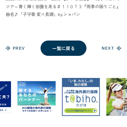
ジア～青く輝く田園を走る＃１１０７３『雨季の困りごと』
曲名♪「子守歌 変ニ長調」by.ショパン
一覧に戻る
PREV
NEXT