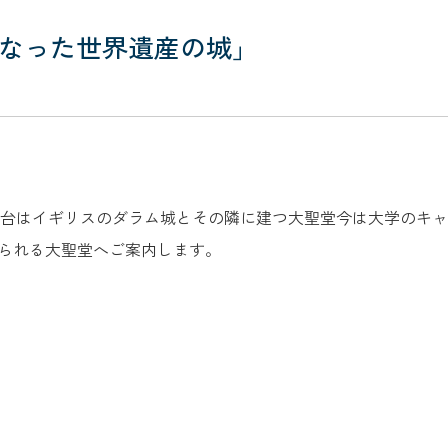
なった世界遺産の城」
8:30 【ＴＢＳ】 舞台はイギリスのダラム城とその隣に建つ大聖堂今は
られる大聖堂へご案内します。