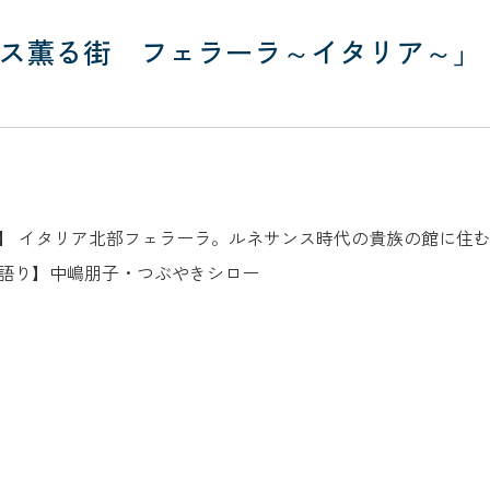
ス薫る街 フェラーラ～イタリア～」
:00 【ＮＨＫ ＢＳ】 イタリア北部フェラーラ。ルネサンス時代の貴族
語り】中嶋朋子・つぶやきシロー