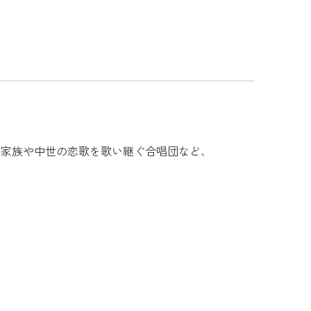
の館に住む家族や中世の恋歌を歌い継ぐ合唱団など、