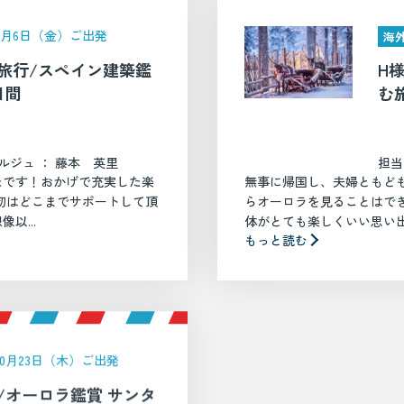
年2月6日（金）ご出発
海
旅行/スペイン建築鑑
H
日間
む旅
ルジュ ： 藤本 英里
担当
たです！おかげで充実した楽
無事に帰国し、夫婦ともど
初はどこまでサポートして頂
らオーロラを見ることはで
以...
体がとても楽しくいい思い出に
もっと読む
年10月23日（木）ご出発
/オーロラ鑑賞 サンタ