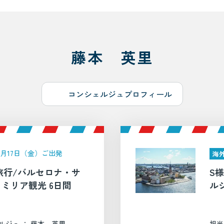
藤本 英里
コンシェルジュプロフィール
年7月17日（金）ご出発
海
旅行/バルセロナ・サ
S
ミリア観光 6日間
ル
ルジュ ： 藤本 英里
担当