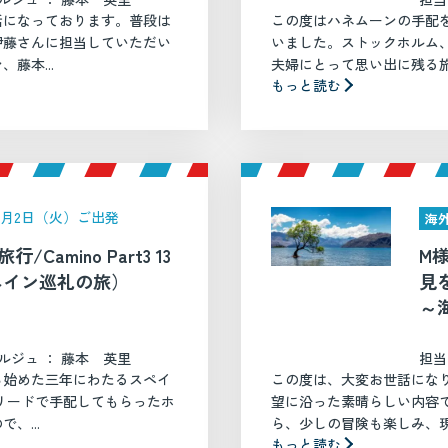
話になっております。普段は
この度はハネムーンの手配
伊藤さんに担当していただい
いました。ストックホルム
藤本...
夫婦にとって思い出に残る旅行
もっと読む
年6月2日（火）ご出発
海
/Camino Part3 13
M
ペイン巡礼の旅）
見
～
（
ルジュ ： 藤本 英里
担当
ら始めた三年にわたるスペイ
この度は、大変お世話にな
リードで手配してもらったホ
望に沿った素晴らしい内容
、...
ら、少しの冒険も楽しみ、現地
もっと読む