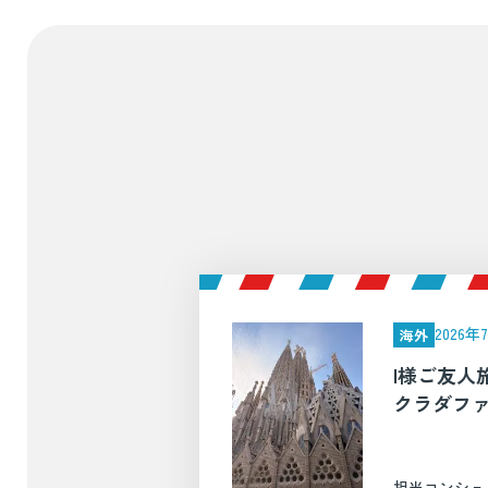
2026
海外
I様ご友人
クラダファ
担当コンシェ