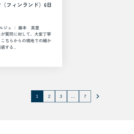
（フィンランド）6日
ルジュ ： 藤本 英里
たが質問に対して、大変丁寧
、こちらからの現地での細か
する...
1
2
3
…
7