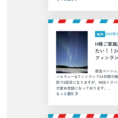
2026
海外
H様ご家族
たい！！2
フィンラ
担当コンシェ
ノルウェー&フィンランド24日間の
回で6回目になりますが、WEBトラ
大変お世話になっております。...
もっと読む