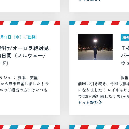
年3月11日（水）ご出発
海
旅行/オーロラ絶対見
Ｔ
4日間（ノルウェー/
パ
ンド）
ウ
ルジュ ： 藤本 英里
担当
旅から無事帰国しました！今
前回に引き続き、今回も藤
ベルのご担当の方にはいつも
になりました！ レイキャビ
では9ヶ所計画したうち7ヶ所
もっと読む