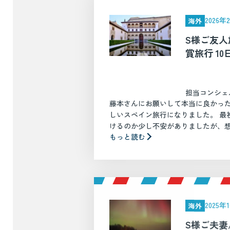
2026
海外
S様ご友人
賞旅行 10
担当コンシェ
藤本さんにお願いして本当に良かっ
しいスペイン旅行になりました。 最
けるのか少し不安がありましたが、想像
もっと読む
2025
海外
S様ご夫妻