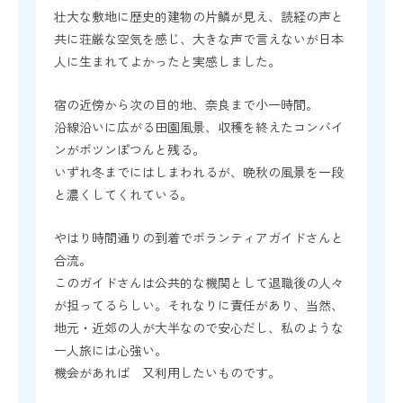
壮大な敷地に歴史的建物の片鱗が見え、読経の声と
共に荘厳な空気を感じ、大きな声で言えないが日本
人に生まれてよかったと実感しました。
宿の近傍から次の目的地、奈良まで小一時間。
沿線沿いに広がる田園風景、収穫を終えたコンバイ
ンがポツンぽつんと残る。
いずれ冬までにはしまわれるが、晩秋の風景を一段
と濃くしてくれている。
やはり時間通りの到着でボランティアガイドさんと
合流。
このガイドさんは公共的な機関として退職後の人々
が担ってるらしい。それなりに責任があり、当然、
地元・近郊の人が大半なので安心だし、私のような
一人旅には心強い。
機会があれば 又利用したいものです。