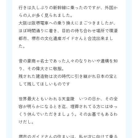
行きは久しぶりの新幹線に乗ったのですが、外国か
らの人が多く見られました。
大阪は阪堺電車への乗り換えにまごつきましたが、
ほぼ時間通りに着き、目的の待ち合わせ場所で環濠
都市、堺市の文化遺産ガイドさんと合流出来まし
た。
昔の豪商ゃ名士であった人々のなりわいや遺構を知
り、その偉大さに敬服。
残された建造物は次の時代に引き継がれ日本の宝と
して残してほしいものです
世界最大ともいわれる天皇陵 いつの日か、その全
容が明らかになるとき迄、埋葬されてる方にはゆっ
くり休んでいただきましょう。そのお墓でもあるわ
けだし。
堺市のガイドさんの住まいは、私が次に向けて乗る