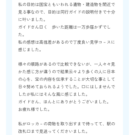
私の目的は国宝ともいわれる遺物・建造物を間近で
見る事なので、目的は同行ガイドの説明付きで十分
に叶いました。
ガイドさん曰く 歩いた距離は一万歩届かずでし
た。
私の感想は高低差があるので丁度良い見学コ－スに
感じました。
様々の順路があるので比較できないが、一人々々見
かた感じ方が違うので結果云々より多くの人に日本
の心を、宝の内容を伝承することが大切な事として
日々努めておられるようでした。口にはしませんで
したが私にはそんな風に感じました。
ガイドさん、ほんとにありがとうございました。
お疲れ様でした。
私がロッカ－の荷物を取り出すまで待ってて、駅の
改札口まで見送ってくださいました。