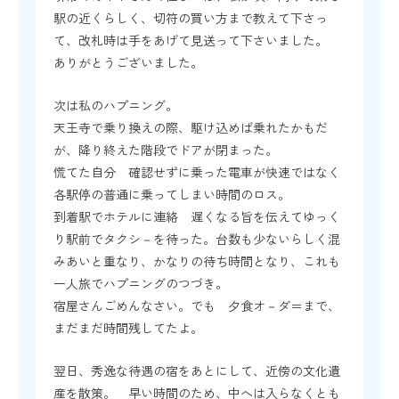
駅の近くらしく、切符の買い方まで教えて下さっ
て、改札時は手をあげて見送って下さいました。
ありがとうございました。
次は私のハプニング。
天王寺で乗り換えの際、駆け込めば乗れたかもだ
が、降り終えた階段でドアが閉まった。
慌てた自分 確認せずに乗った電車が快速ではなく
各駅停の普通に乗ってしまい時間のロス。
到着駅でホテルに連絡 遅くなる旨を伝えてゆっく
り駅前でタクシ－を待った。台数も少ないらしく混
みあいと重なり、かなりの待ち時間となり、これも
一人旅でハプニングのつづき。
宿屋さんごめんなさい。でも 夕食オ－ダ＝まで、
まだまだ時間残してたよ。
翌日、秀逸な待遇の宿をあとにして、近傍の文化遺
産を散策。 早い時間のため、中へは入らなくとも