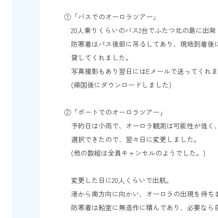
①「バスでのオーロラツアー」
20人乗りくらいのバス2台でふたつ北の島に出発
防寒着はバス後部に吊るしてあり、現地到着後
貸してくれました。
写真撮影もあり翌日にはEメールで送ってくれま
(帰国後にダウンロードしました)
②「ボートでのオーロラツアー」
予約日は小雨で、オーロラ観測は可能性が低く
選択できたので、翌々日に変更しました。
(他の数組は全員キャンセルのようでした。)
変更した日に20人くらいで出航。
港から南方向に向かい、オーロラの出現を待ち
防寒着は船室に無造作に積んであり、必要なら