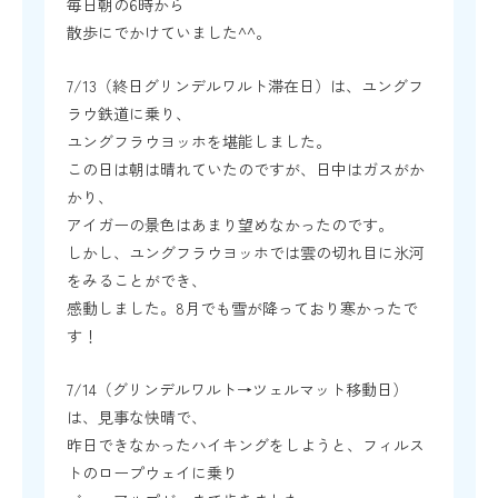
毎日朝の6時から
散歩にでかけていました^^。
7/13（終日グリンデルワルト滞在日）は、ユングフ
ラウ鉄道に乗り、
ユングフラウヨッホを堪能しました。
この日は朝は晴れていたのですが、日中はガスがか
かり、
アイガーの景色はあまり望めなかったのです。
しかし、ユングフラウヨッホでは雲の切れ目に氷河
をみることができ、
感動しました。8月でも雪が降っており寒かったで
す！
7/14（グリンデルワルト→ツェルマット移動日）
は、見事な快晴で、
昨日できなかったハイキングをしようと、フィルス
トのロープウェイに乗り