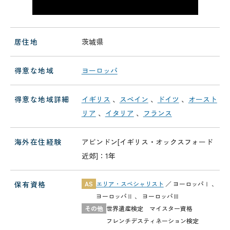
居住地
茨城県
得意な地域
ヨーロッパ
得意な地域詳細
イギリス
、
スペイン
、
ドイツ
、
オースト
リア
、
イタリア
、
フランス
海外在住経験
アビンドン[イギリス・オックスフォード
近郊]：1年
保有資格
AS
エリア・スペシャリスト
／
ヨーロッパⅠ
、
ヨーロッパⅡ
、
ヨーロッパⅢ
その他
世界遺産検定 マイスター資格
フレンチデスティネーション検定