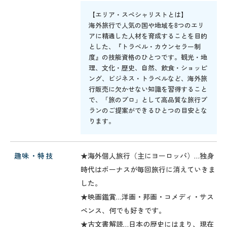
【エリア・スペシャリストとは】
海外旅行で人気の国や地域を8つのエリ
アに精通した人材を育成することを目的
とした、『トラベル・カウンセラー制
度』の技能資格のひとつです。観光・地
理、文化・歴史、自然、飲食・ショッピ
ング、ビジネス・トラベルなど、海外旅
行販売に欠かせない知識を習得すること
で、「旅のプロ」として高品質な旅行プ
ランのご提案ができるひとつの目安とな
ります。
趣味・特技
★海外個人旅行（主にヨーロッパ）…独身
時代はボーナスが毎回旅行に消えていきま
した。
★映画鑑賞…洋画・邦画・コメディ・サス
ペンス、何でも好きです。
★古文書解読…日本の歴史にはまり、現在