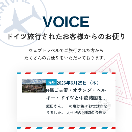
VOICE
ドイツ旅行されたお客様からのお便り
ウェブトラベルでご旅行された方から
たくさんのお便りをいただいております。
2026年6月25日（木）
海外
N様ご夫妻・オランダ・ベル
ギー・ドイツと中欧諸国を周
遊する旅 15日間
飯田さん。この度は色々お世話にな
りました。 人生初の2週間の長旅から
帰国して５日が経ちましたが２人共
まだ時差ぼけが戻らず(笑)睡眠不足の
毎日です。 昨年のパリ・ロンドンに