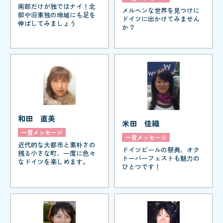
南部だけが独ではナイ！北
メルヘンな世界を見つけに
部や旧東独の地域にも足を
ドイツに出かけてみません
伸ばしてみましょう
か？
和田 直美
米田 佳織
一言メッセージ
一言メッセージ
近代的な大都市と素朴さの
ドイツビールの祭典、オク
残る小さな町、一度に色々
トーバーフェストも魅力の
なドイツを楽しめます。
ひとつです！