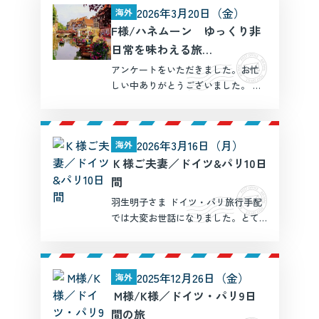
2026年3月20日（金）
海外
続いて今回もお世話になりありがと
F様/ハネムーン ゆっくり非
うございました。 […]
日常を味わえる旅
++++++++++++++
アンケートをいただきました。お忙
+++
しい中ありがとうございました。 信
澤さんには半年も前からいろいろと
相談に乗っていただき、何度も予定
を調整していただきました。そのお
2026年3月16日（月）
海外
かげで、私たちにとって一生忘れら
Ｋ様ご夫妻／ドイツ&パリ10日
れないハネムーンとなりまし […]
間
羽生明子さま ドイツ・パリ旅行手配
では大変お世話になりました。とて
も満足して無事帰国いたしました。
帰国後の雑務でお礼が遅くなり申し
訳ありません。 この度は計画段階か
2025年12月26日（金）
海外
らプロ目線でのご提案をいただき安
M様/K様／ドイツ・パリ9日
心して計画・準備できまし […]
間の旅