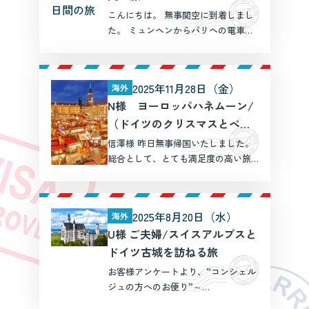
こんにちは。 無事関空に到着しまし
た。 ミュンヘンからパリへの電車や
シャルルドゴール空港での飛行機な
ど 大きな遅延もなく終えることがで
きました。 帰りの乗り継ぎの待ち時
2025年11月28日（金）
海外
間に余裕があったので 小籠包と担々
N様 ヨーロッパハネムーン/
麺を食べて、少し […]
（ドイツのクリスマスとベネ
チア、バルセロナ、パリ12日
信澤様 昨日無事帰国いたしました。
間）
総合として、とても満足度の高い旅
になりました！どのホテルの質も素
晴らしく、何よりヨーロッパ初心者
の私たちでも困らないよう主要な駅
2025年8月20日（水）
海外
や空港からアクセスしやすい立地を
U様 ご夫婦/スイスアルプスと
選んでくださり、とても感謝 […]
ドイツ古城を訪ねる旅
お客様アンケートより、“コンシェル
ジュの方へのお便り”～
+++++++++++++++++++