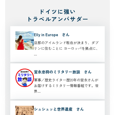
ドイツに強い
トラベルアンバサダー
Elly in Europe さん
旦那のアイルランド駐在が決まり、ダブ
リンに住むことに ヨーロッパを拠点に、
…
宮永忠将のミリタリー放談 さん
軍事／歴史ライター歴20年の宮永さんが
お届けするミリタリー情報番組です。世
界…
シュシュッと世界遺産 さん