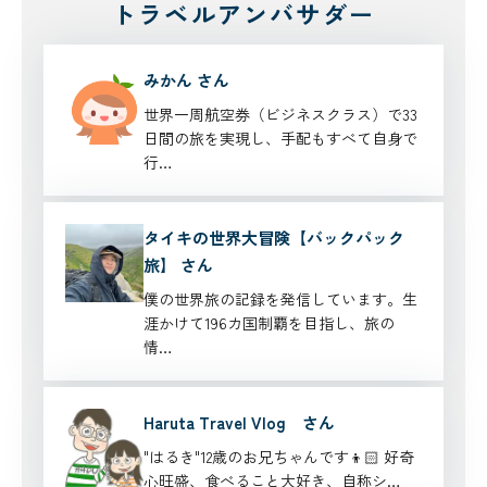
トラベルアンバサダー
みかん さん
世界一周航空券（ビジネスクラス）で33
日間の旅を実現し、手配もすべて自身で
行…
タイキの世界大冒険【バックパック
旅】 さん
僕の世界旅の記録を発信しています。生
涯かけて196カ国制覇 を目指し、旅の
情…
Haruta Travel Vlog さん
"はるき"12歳のお兄ちゃんです👦🏻 好奇
心旺盛、食べること大好き、自称シ…