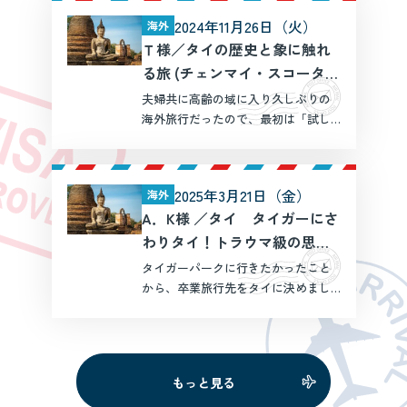
報、ツアーの手配など本当に満足し
2024年11月26日（火）
海外
た内容でした。 マンダリンオリエン
Ｔ様／タイの歴史と象に触れ
タル バンコクは、泊ま […]
る旅 (チェンマイ・スコータ
イ・バンコク・3都市周遊)
夫婦共に高齢の域に入り久しぶりの
海外旅行だったので、最初は「試し
に相談だけ」と思い必要事項だけ入
力して送ってみました。 結果、意外
にも返答が早く、かつ最初からこち
2025年3月21日（金）
海外
らが期待していた以上に具体的なプ
A．K様 ／タイ タイガーにさ
ランを提案頂いたため、一気 […]
わりタイ！トラウマ級の思い
出を（良い意味で）
タイガーパークに行きたかったこと
から、卒業旅行先をタイに決めまし
た。 しかしながら、初めての海外
旅行で旅行スケジュールがなかなか
形にならず…。そんな中、担当のコン
シェルジュさんに相談させていただ
もっと見る
いたところ、希望に沿った […]