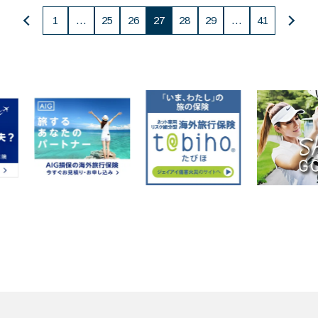
投
1
…
25
26
27
28
29
…
41
稿
の
ペー
ジ
送
り