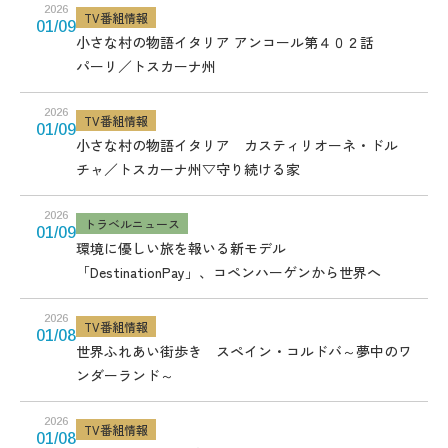
2026
TV番組情報
01/09
小さな村の物語イタリア アンコール第４０２話
パーリ／トスカーナ州
2026
TV番組情報
01/09
小さな村の物語イタリア カスティリオーネ・ドル
チャ／トスカーナ州▽守り続ける家
2026
トラベルニュース
01/09
環境に優しい旅を報いる新モデル
「DestinationPay」、コペンハーゲンから世界へ
2026
TV番組情報
01/08
世界ふれあい街歩き スペイン・コルドバ～夢中のワ
ンダーランド～
2026
TV番組情報
01/08