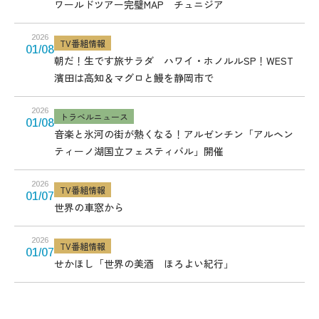
ワールドツアー完璧MAP チュニジア
2026
TV番組情報
01/08
朝だ！生です旅サラダ ハワイ・ホノルルSP！WEST
濱田は高知＆マグロと鰻を静岡市で
2026
トラベルニュース
01/08
音楽と氷河の街が熱くなる！アルゼンチン「アルヘン
ティーノ湖国立フェスティバル」開催
2026
TV番組情報
01/07
世界の車窓から
2026
TV番組情報
01/07
せかほし「世界の美酒 ほろよい紀行」