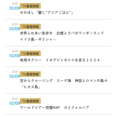
2026
TV番組情報
01/09
せかほし「麗し“アジアごはん”」
2026
TV番組情報
01/09
世界ふれあい街歩き 白壁とラバのワンダーランド
イドラ島～ギリシャ～
2026
TV番組情報
01/09
地球タクシー リオデジャネイロを走る２０２４
2026
TV番組情報
01/09
空からクルージング エーゲ海 神話とロマンの島々
「ヒオス島」
2026
TV番組情報
01/09
ワールドツアー完璧MAP カリフォルニア