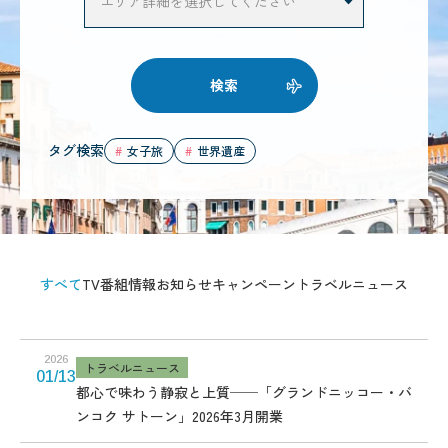
検索
タグ検索
女子旅
世界遺産
すべて
TV番組情報
お知らせ
キャンペーン
トラベルニュース
2026
トラベルニュース
01/13
都心で味わう静寂と上質──「グランドニッコー・バ
ンコク サトーン」2026年3月開業