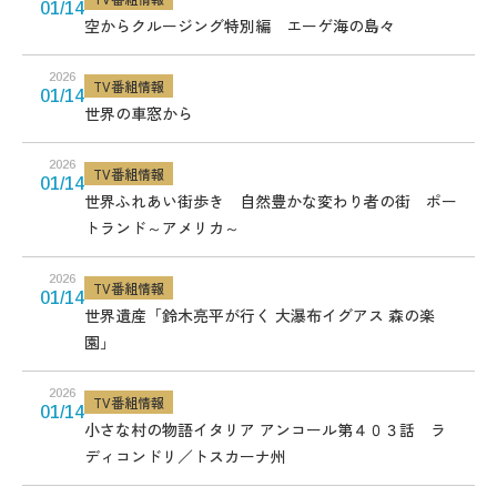
01/14
空からクルージング特別編 エーゲ海の島々
2026
TV番組情報
01/14
世界の車窓から
2026
TV番組情報
01/14
世界ふれあい街歩き 自然豊かな変わり者の街 ポー
トランド～アメリカ～
2026
TV番組情報
01/14
世界遺産「鈴木亮平が行く 大瀑布イグアス 森の楽
園」
2026
TV番組情報
01/14
小さな村の物語イタリア アンコール第４０３話 ラ
ディコンドリ／トスカーナ州