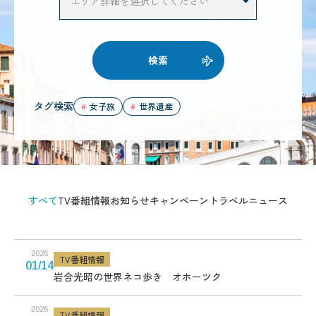
検索
タグ検索
女子旅
世界遺産
すべて
TV番組情報
お知らせ
キャンペーン
トラベルニュース
2026
TV番組情報
01/14
岩合光昭の世界ネコ歩き オホーツク
2026
TV番組情報