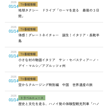
2026
TV番組情報
01/14
地球タクシー ドライブ「ローマを走る 最後の３日
間」
2026
TV番組情報
01/14
体感！グレートネイチャー 誕生！イタリア・長靴半
島
2026
TV番組情報
01/14
小さな村の物語イタリア サン・セバスティアーノ・
デイ・マルシ／アブルッツォ州
2026
TV番組情報
01/14
空からクルージング特別編 中国 世界遺産の旅
2026
トラベルニュース
01/14
歴史と文化を走る、ハノイ発の体験型観光列車「ハノ