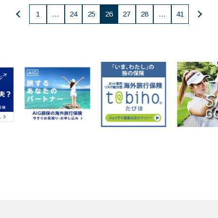
投
1
…
24
25
26
27
28
…
41
稿
の
ペー
ジ
送
り