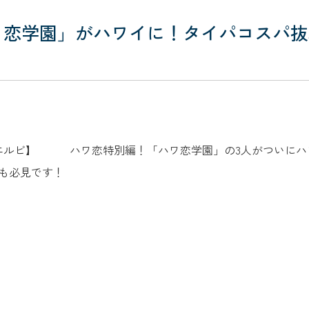
ワ恋学園」がハワイに！タイパコスパ
8:30 【BS12 トゥエルビ】 ハワ恋特別編！「ハワ恋学園」の3人
も必見です！