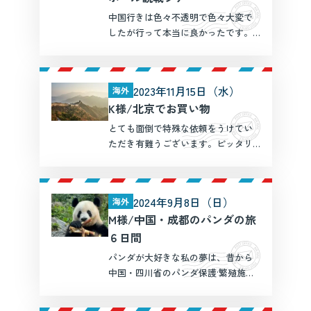
中国行きは色々不透明で色々大変で
したが行って本当に良かったです。
アジア競技大会という大会が行われ
ていて何時もと違う状態だったのか
もしれませんが、嫌な対応とか怖い
2023年11月15日（水）
海外
思いとか何一つなく、無事に行って
K様/北京でお買い物
楽しく帰ってきました。 スマ […]
とても面倒で特殊な依頼をうけてい
ただき有難うございます。ピッタリ
のガイドさんを探していただき有難
うございました。無事、目的のもの
を探しだすことができました。一人
2024年9月8日（日）
海外
で何度も出かけたことのある場所で
M様/中国・成都のパンダの旅
したが、コロナの後でいろいろ […]
６日間
パンダが大好きな私の夢は、昔から
中国・四川省のパンダ保護·繁殖施設
を見学することでした。 半年以上
前から伊奈様に細かくご相談させて