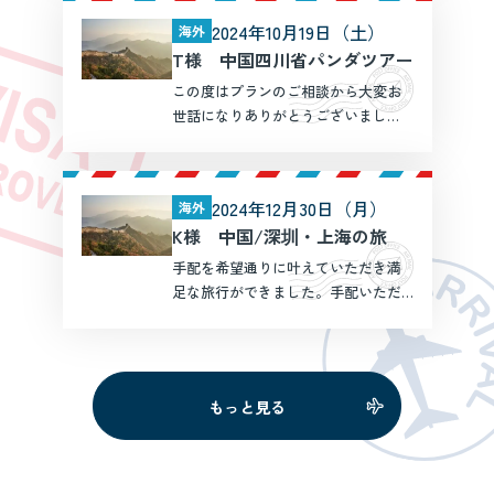
頂き、無事に念願の①都江堰：熊猫
2024年10月19日（土）
海外
楽園、熊猫谷②成都：成都熊猫繁殖
T様 中国四川省パンダツアー
基地③雅安：碧峰峡熊猫基 […]
この度はプランのご相談から大変お
世話になりありがとうございまし
た！初めての中国への旅だったので
すが、毎日心ゆくまでパンダ観覧を
満喫できた充実の１週間でした。 現
2024年12月30日（月）
海外
地ではガイドさん、ドライバーさん
K様 中国/深圳・上海の旅
に大変お世話になりました。大 […]
手配を希望通りに叶えていただき満
足な旅行ができました。手配いただ
いた、ホテルまでの送迎や案内の方
も感じがよく始めて訪れる国で不安
でしたがおかげで安心して旅行をす
ることができました。手配いただい
もっと見る
た飛行機とは異なる便に乗り、 […]