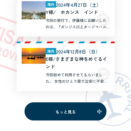
2024年4月27日（土）
海外
全くなく、これで3度目となる山田さ
Y様/ ホカンス インド
んにタージマハルに行きたい」 […]
今回の旅行で、伊藤様にお願いした
のは、『ガンジス川とタージマハル
が見たい』『期間は１０日間』とい
うザックリなものでした。 伊藤様の
豊富な知識と経験からいろいろとご
2024年12月8日（日）
海外
提案いただき、とても良いコースを
E様/さまざまな神をめぐるイ
組んでもらえました。 提案 […]
ンド
今回初めて利用させてもらいまし
た。 女性のひとり旅で治安に不安の
ある国だったことにに加えてマイ
ナーな観光地でしたが、しっかりと
手配いただきました。 当初ぼんやり
としかプランしか考えていなかった
もっと見る
のですが、コンシェルジュの方 […]