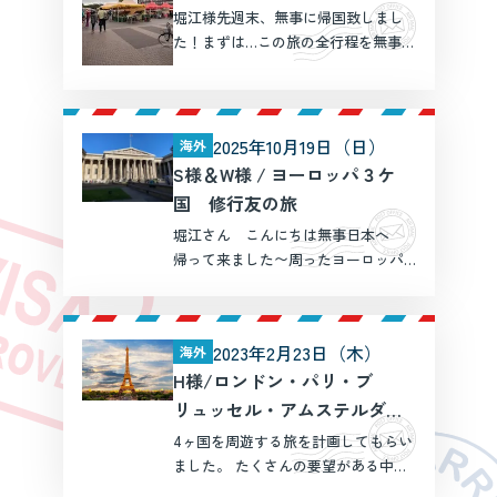
堀江様先週末、無事に帰国致しまし
た！まずは…この旅の全行程を無事に
終えられたことを心より御礼申し上
げます。何一つ困る事なく、不安に
なる事なく素晴らしい旅になったの
は、ひとえにウェブトラベル様と堀
2025年10月19日（日）
海外
江様のお陰です！本当に感謝 […]
S様＆W様 / ヨーロッパ３ケ
国 修行友の旅
堀江さん こんにちは無事日本へ
帰って来ました〜周ったヨーロッパ
各国はどこも素晴らしかったです！▪️
大英博物館（日本館が閉鎖されてて
北斎見れず。。。無念） ▪️アムステル
2023年2月23日（木）
海外
ダム国立美術館レンブラント凄い▪️
H様/ロンドン・パリ・ブ
ルーブル美術館特に […]
リュッセル・アムステルダム
を巡る旅 27日間
4ヶ国を周遊する旅を計画してもらい
ました。 たくさんの要望がある中
で、一つ一つ丁寧に提案をして頂