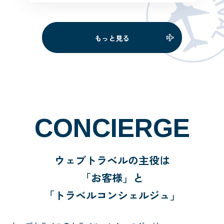
き、納得できるプランを立てて頂く
ことが出来ました。 1ヶ月間の旅行の
間も連絡を頂き、トラブルの際も丁
もっと見る
寧に案内をして下さり、無 […]
CONCIERGE
ウェブトラベルの主役は
「お客様」と
「トラベルコンシェルジュ」