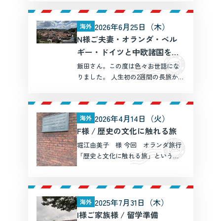
利用したきっかけは、かつてイギリ
ス留学中の息子に会いにいく折に、
2026年6月25日（木）
海外
ツアーでちょっと会うだけではもっ
N様ご夫妻・オランダ・ベル
たいない！と思ったためでし […]
ギー・ドイツと中欧諸国を周
遊する旅 15日間
飯田さん。この度は色々お世話にな
りました。 人生初の2週間の長旅から
帰国して５日が経ちましたが２人共
まだ時差ぼけが戻らず(笑)睡眠不足の
毎日です。 昨年のパリ・ロンドンに
2026年4月14日（火）
海外
続いて今回もお世話になりありがと
F様 / 歴史の文化に触れる旅
うございました。 […]
堀江由美子 様 今回 オランダ旅行
「歴史と文化に触れる旅」という
テーマで 思い立ったところ 堀江
様には 航空券の手配をはじめい
ろんな面でサポートしていただき
ありがとうございました。 半年前か
2025年7月31日（木）
海外
ら4月が待ち遠く感じました […]
I様ご家族様 / 留学準備