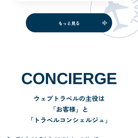
旅行のプランニングをして頂けただ
けではなく、懇切丁寧なご対応に心
より感謝申し上げます。 出発前に送
もっと見る
付していただいた旅程や […]
CONCIERGE
ウェブトラベルの主役は
「お客様」と
「トラベルコンシェルジュ」