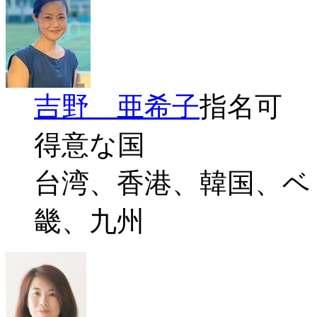
吉野 亜希子
指名可
得意な国
台湾、香港、韓国、ベ
畿、九州