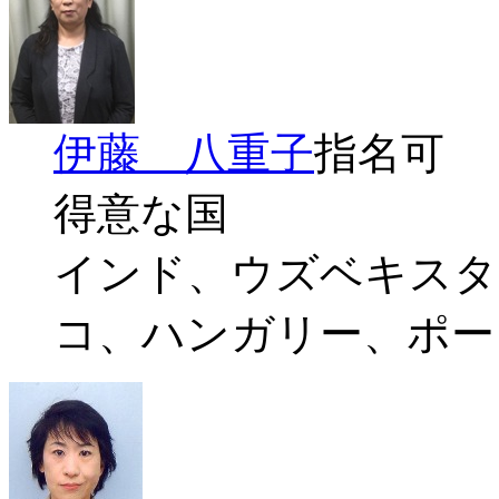
伊藤 八重子
指名可
得意な国
インド、ウズベキスタ
コ、ハンガリー、ポー