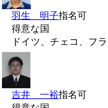
羽生 明子
指名可
得意な国
ドイツ、チェコ、フラ
吉井 一裕
指名可
得意な国