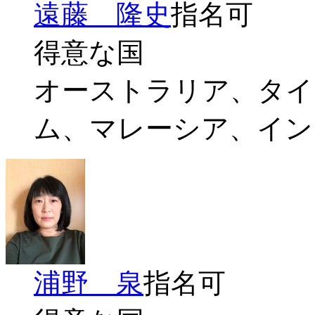
遠藤 隆史
指名可
得意な国
オーストラリア、タイ
ム、マレーシア、イン
浦野 泉
指名可