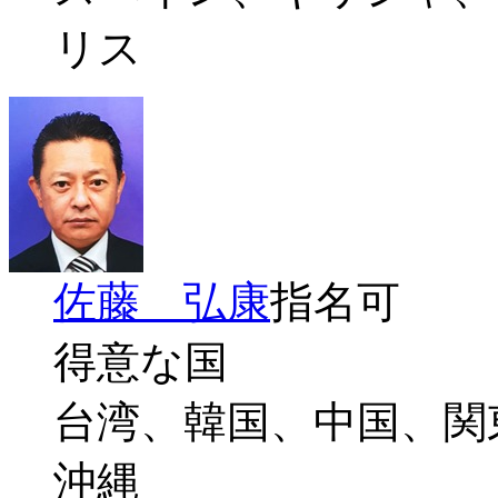
リス
佐藤 弘康
指名可
得意な国
台湾、韓国、中国、関
沖縄