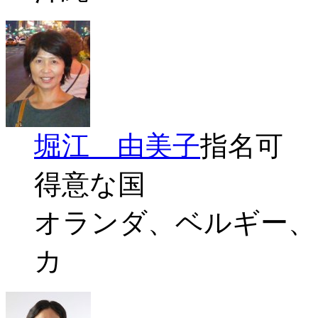
堀江 由美子
指名可
得意な国
オランダ、ベルギー、
カ