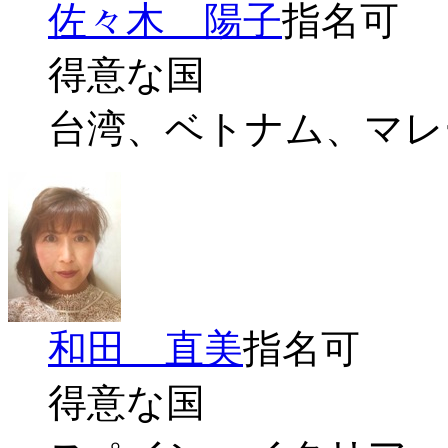
佐々木 陽子
指名可
得意な国
台湾、ベトナム、マレ
和田 直美
指名可
得意な国