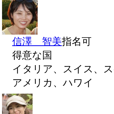
信澤 智美
指名可
得意な国
イタリア、スイス、ス
アメリカ、ハワイ