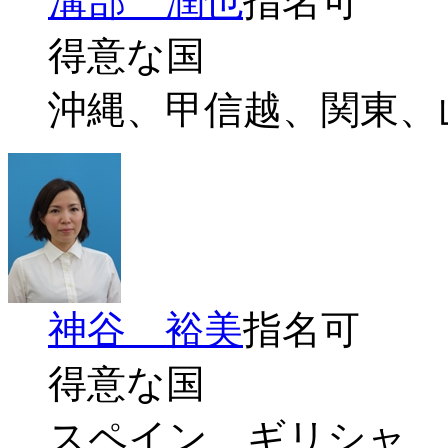
溝部 潤也
指名可
得意な国
沖縄、甲信越、関東、
神谷 裕美
指名可
得意な国
スペイン、ギリシャ、