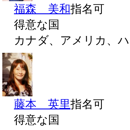
福森 美和
指名可
得意な国
カナダ、アメリカ、ハ
藤本 英里
指名可
得意な国