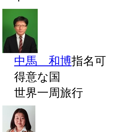
中馬 和博
指名可
得意な国
世界一周旅行