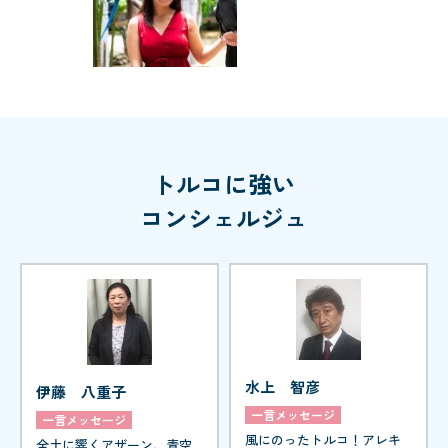
トルコに強い
コンシェルジュ
水上 智彦
伊藤 八重子
一言メッセージ
一言メッセージ
風にのったトルコ！アレキ
全土に響くアザーン、青空