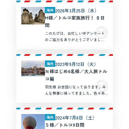
を調整していただきました。そのお
2026年3月25日（水）
海外
かげで、私たちにとって一生忘れら
M様／トルコ家族旅行！ ８日
れないハネムーンとなりまし […]
間
このたびは、お忙しい中アンケート
のご協力をありがとうございまし
た。
+++++++++++++++++++
+++++++++++++++++++
2023年9月12日（火）
海外
++++++++ じじばばの孫との旅
Ｎ様はじめ6名様／大人旅トル
行、こんな情勢の中でしたが思い
切ってよか […]
コ編
羽生様 お世話になっております。み
んな無事に帰ってきました。色々あ
りがとうございした。 現地でガイド
していただいた方は素晴らしい方で
した。日本語はもちろん6ヶ国語を話
2024年7月6日（土）
海外
されダジャレやことわざまで使いこ
Ｓ様／トルコ9日間
なしていました。お人柄 […]