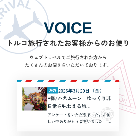
VOICE
トルコ旅行されたお客様からのお便り
ウェブトラベルでご旅行された方から
たくさんのお便りをいただいております。
2026年3月20日（金）
海外
F様/ハネムーン ゆっくり非
日常を味わえる旅
++++++++++++++
アンケートをいただきました。お忙
+++
しい中ありがとうございました。 信
澤さんには半年も前からいろいろと
相談に乗っていただき、何度も予定