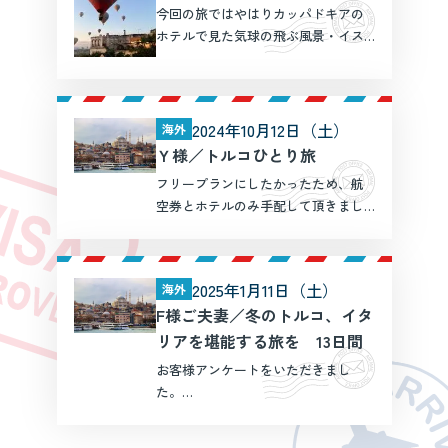
今回の旅ではやはりカッパドキアの
ホテルで見た気球の飛ぶ風景・イス
タンブールの街並み・ホテルが印象
に残っています。気球ですが、1日目
は風の向きなどが悪く、気球は飛び
ませんでした。2日目は泊まっていた
2024年10月12日（土）
海外
ホテルで気球ツアーに参加 […]
Ｙ様／トルコひとり旅
フリープランにしたかったため、航
空券とホテルのみ手配して頂きまし
た。質問の回答だけでなく、アドバ
イスなども迅速に対応していただき
とても助かりました。いい立地のホ
2025年1月11日（土）
海外
テルを予約していただけので、観光
F様ご夫妻／冬のトルコ、イタ
もしやすかったです。たくさん […]
リアを堪能する旅を 13日間
お客様アンケートをいただきまし
た。
+++++++++++++++++++
+++++++++++++++++++