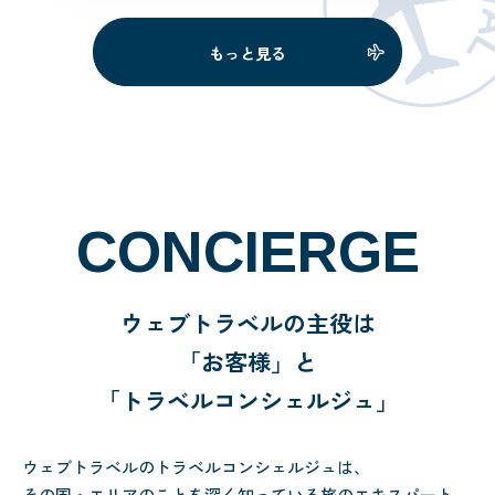
++++++++素敵な旅の企画から
フォローまでありがとうございまし
もっと見る
た。おかげさまで還暦近い夫婦が、
ハネムーン […]
CONCIERGE
ウェブトラベルの主役は
「お客様」と
「トラベルコンシェルジュ」
ウェブトラベルのトラベルコンシェルジュは、
その国・エリアのことを深く知っている旅のエキスパート。