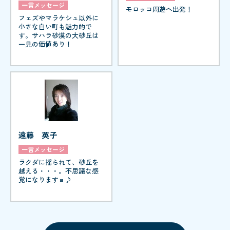
一言メッセージ
モロッコ周遊へ出発！
フェズやマラケシュ以外に
小さな白い町も魅力的で
す。サハラ砂漠の大砂丘は
一見の価値あり！
遠藤 英子
一言メッセージ
ラクダに揺られて、砂丘を
越える・・・。不思議な感
覚になりますョ♪