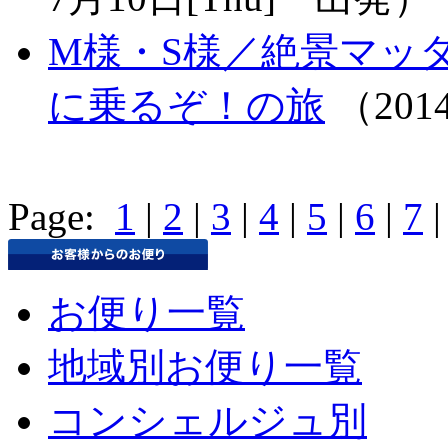
M様・S様／絶景マッ
に乗るぞ！の旅
（201
Page:
1
|
2
|
3
|
4
|
5
|
6
|
7
お便り一覧
地域別お便り一覧
コンシェルジュ別