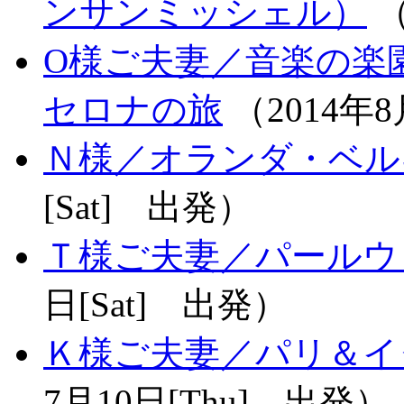
ンサンミッシェル）
（
O様ご夫妻／音楽の楽
セロナの旅
（2014年8
Ｎ様／オランダ・ベル
[Sat] 出発）
Ｔ様ご夫妻／パールウ
日[Sat] 出発）
Ｋ様ご夫妻／パリ＆イ
7月10日[Thu] 出発）