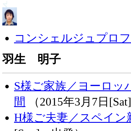
コンシェルジュプロフ
羽生 明子
S様ご家族／ヨーロッ
間
（2015年3月7日[Sa
H様ご夫妻／スペイン