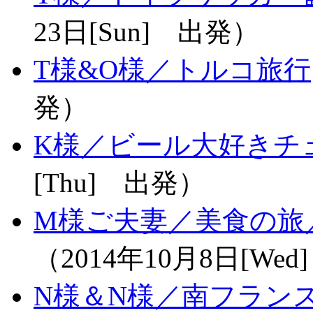
23日[Sun] 出発）
T様&O様／トルコ旅行
発）
K様／ビール大好きチ
[Thu] 出発）
M様ご夫妻／美食の旅
（2014年10月8日[We
N様＆N様／南フラン