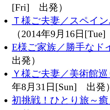
[Fri] 出発）
Ｔ様ご夫妻／スペイン
（2014年9月16日[Tu
E様ご家族／勝手なド
出発）
Ｙ様ご夫妻／美術館巡
年8月31日[Sun] 出発
初挑戦！ひとり旅～癒